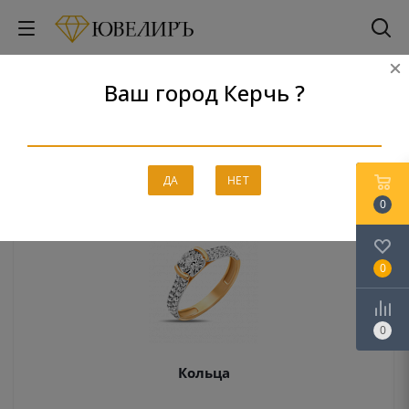
Ваш город Керчь ?
Золото
Главная
-
Каталог
-
Золото
ДА
НЕТ
0
0
0
Кольца