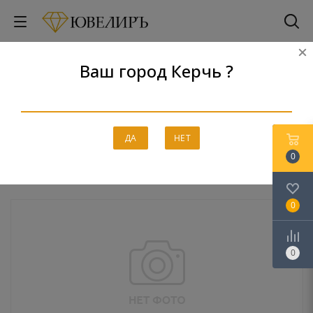
Ваш город Керчь ?
Колье
Главная
-
Каталог
-
Бриллианты
-
Колье
ДА
НЕТ
0
0
0