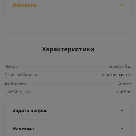
Описание
Характеристики
Металл
серебро 925
ОсновнойКамень
топаз лондон гт
ДопКамень
фианит
ЦветМеталла
серебро
Задать вопрос
Наличие