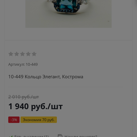
Артикул:
10-449
10-449 Кольцо Элегант, Кострома
2 010
руб.
/шт
1 940
руб.
/шт
-
3
%
Экономия
70 руб.
Есть в наличии
(1)
Нашли дешевле?