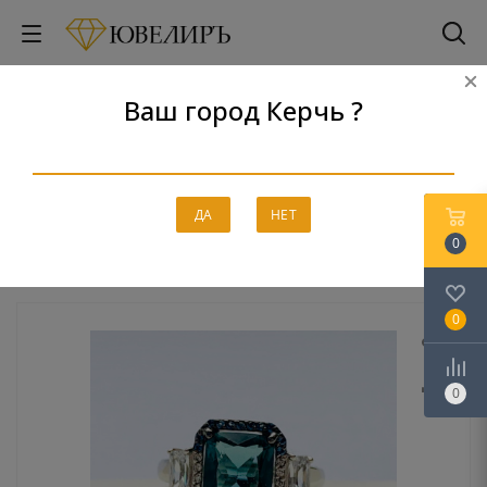
Ваш город Керчь ?
Кольцо Элегант, Кострома
Главная
-
Каталог
-
Серебро
-
Кольца
-
Кольцо Элегант,
ДА
НЕТ
Кострома
0
0
0