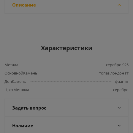
Описание
Характеристики
Металл
серебро 925
ОсновнойКамень
топаз лондон гт
ДопКамень
фианит
ЦветМеталла
серебро
Задать вопрос
Наличие