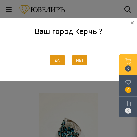
Ваш город Керчь ?
Кольцо ИП Шамонтьев, Кострома
Главная
-
Каталог
-
Серебро
-
Кольца
-
Кольцо ИП Шамонтьев,
ДА
НЕТ
Кострома
0
0
0